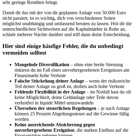
sehr geringe Renditen bringt.
Damit dir das mit der von dir geplanten Anlage von 50.000 Euro
nicht passiert, ist es wichtig, dich von verschiedenen Seiten
möglichst unabhängig und umfassend beraten zu lassen. Hör dir die
unterschiedlichen Sichtweisen auf die Kapitalmärkte in Ruhe an,
schlafe mehrere Nächte darüber und triff dann deine Entscheidung.
Hier sind einige häufige Fehler, die du unbedingt
vermeiden solltest
Mangelnde Diversifikation
– ohne eine breite Streuung
riskierst du im Fall eines unvorhergesehenen Ereignisses am
Finanzmarkt hohe Verluste
Falsche Stückelung deiner Anlage
– wenn der risikoreiche
Teil deiner Anlage zu groß ist, drohen auch hohe Verluste
Fehlende Flexibilität in der Anlage
– im Notfall hast du oft
keine Möglichkeit, deine Geldanlage oder Teile davon
verlustfrei in liquide Mittel umzuwandeln
Übersehen der steuerlichen Regelungen
– je nach Anlage
können 25 Prozent Abgeltungssteuer auf die Gewinne fällig
werden
Keine ausreichende Absicherung gegen
unvorhergesehene Ereignisse
, die starken Einfluss auf die
Finanzmärkte nehmen können