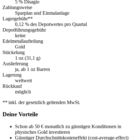
5 % Disagio
Zahlungsweise
Sparplan und Einmalanlage
Lagergebühr
**
0,12 % des Depotwertes pro Quartal
Depotführungsgebühr
keine
Edelmetallaufteilung
Gold
Stückelung
1 oz (31,1 g)
Auslieferung
ja, ab 1 oz Barren
Lagerung
weltweit
Rückkauf
möglich
**
inkl. der gesetzlich geltenden MwSt.
Deine Vorteile
Schon ab 50 € monatlich zu günstigen Konditionen in
physisches Gold investieren
Günstiger Durchschnittskosteneffekt (cost-average-effect)