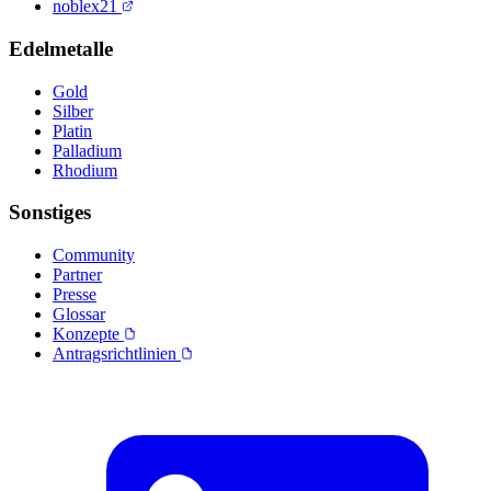
noblex21
Edelmetalle
Gold
Silber
Platin
Palladium
Rhodium
Sonstiges
Community
Partner
Presse
Glossar
Konzepte
Antragsrichtlinien